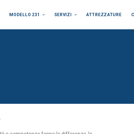
MODELLO 231
SERVIZI
ATTREZZATURE
lità, affidabilità e cres
Y
COMMERCIALE
a
lità e competenza fanno la differenza, la