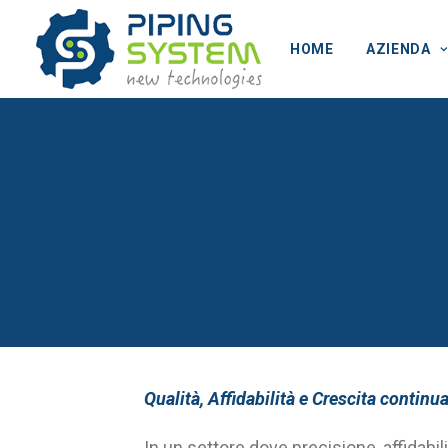
HOME
AZIENDA
PIPING SYSTEM: qua
9 GIUGNO 2026
|
IN
NON CATEGORIZZATO
|
B
Qualità, Affidabilità e Crescita continu
In un settore dove precisione, affidabi