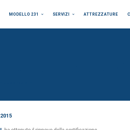
MODELLO 231
SERVIZI
ATTREZZATURE
 Rinnova la certificazi
BY
COMMERCIALE
:2015
RL
ha ottenuto il rinnovo della certificazione