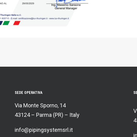
SEDE OPERATIVA
S
Via Monte Sporno, 14
V
43124 – Parma (PR) – Italy
4
info@pipingsystemsrl.it
i